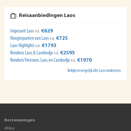
Reisaanbiedingen Laos
Imposant Laos
v.a.
€629
Hoogtepunten van Laos
v.a.
€725
Laos Highlights
v.a.
€1793
Rondreis Laos & Cambodja
v.a.
€2595
Rondreis Vietnam, Laos en Cambodja
v.a.
€1970
Bekijk en vergelijk alle Laos rondreizen
Bestemmingen
Afrika