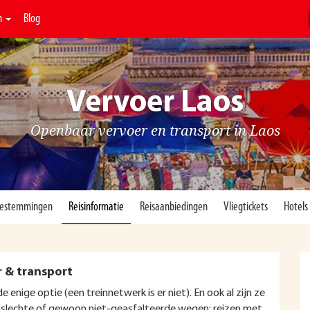
n
Blog
Vervoer Laos
Openbaar vervoer en transport in Laos
estemmingen
Reisinformatie
Reisaanbiedingen
Vliegtickets
Hotels
 & transport
enige optie (een treinnetwerk is er niet). En ook al zijn ze
 slechte of gewoon niet-geasfalteerde wegen; reizen met