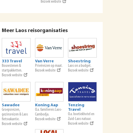
Bezoek website
Meer Laos reisorganisaties
333 Travel
Van Verre
Shoestring
Bouwstenen &
Privéreizen op maat.
Laos on a budget.
startpakketten.
Bezoek website
Bezoek website
Bezoek website
Sawadee
Koning Aap
Tenzing
Groepsreizen,
O.a. familiereis Laos-
Travel
O.a. boetiekhotel en
gezinsreizen & Laos
Cambodja.
Zuid-Laos natuur.
fietsvakantie.
Bezoek website
Bezoek website
Bezoek website