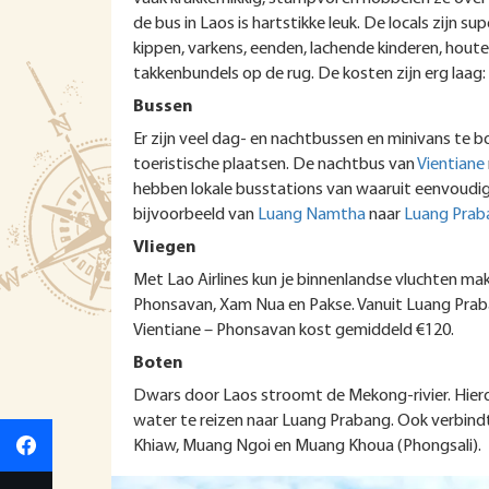
de bus in Laos is hartstikke leuk. De locals zijn sup
kippen, varkens, eenden, lachende kinderen, hout
takkenbundels op de rug. De kosten zijn erg laag:
Bussen
Er zijn veel dag- en nachtbussen en minivans te b
toeristische plaatsen. De nachtbus van
Vientiane
hebben lokale busstations van waaruit eenvoudi
bijvoorbeeld van
Luang Namtha
naar
Luang Prab
Vliegen
Met Lao Airlines kun je binnenlandse vluchten m
Phonsavan, Xam Nua en Pakse. Vanuit Luang Praba
Vientiane – Phonsavan kost gemiddeld €120.
Boten
Dwars door Laos stroomt de Mekong-rivier. Hierd
water te reizen naar Luang Prabang. Ook verbin
Khiaw, Muang Ngoi en Muang Khoua (Phongsali).