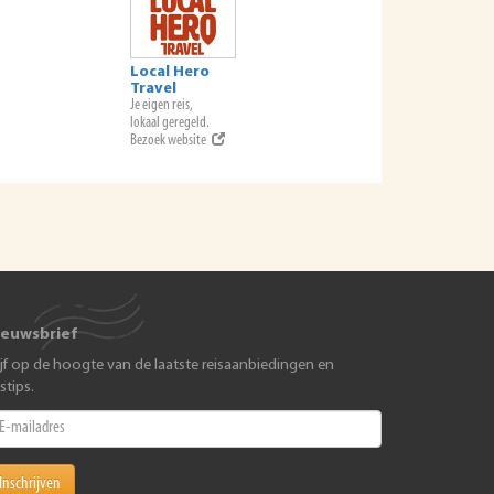
Local Hero
Travel
Je eigen reis,
lokaal geregeld.
Bezoek website
ieuwsbrief
ijf op de hoogte van de laatste reisaanbiedingen en
istips.
Inschrijven