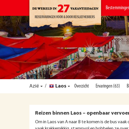
Bestemminge
Azië
/
Laos
Overzicht
Ervaringen (63)
B
Reizen binnen Laos – openbaar vervoer
Om in Laos van A naar B te komen is de bus vaak de 
vaak krakkemikkig, stampvol en hobbelen ze over