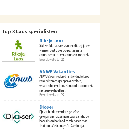
Top 3 Laos specialisten
Riksja Laos
Stel zelf de Laos reis samen die bij jouw
wensen past door bouwstenen te
combineren tot een complete rondreis.
Bezoek website
ANWB Vakanties
ANWB Vakanties biedt individuele Laos
rondreizen en groepsrondreizen,
waaronder een Laos-Cambodja-combireis
met privé-chauffeur.
Bezoek website
Djoser
Djoser biedt meerdere geliefde
groepsrondreizen naar Laos aan die een
bezoek aan het land combineren met
Thailand, Vietnam en/of Cambodja.