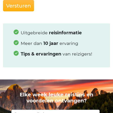
Versturen
Uitgebreide
reisinformatie
Meer dan
10 jaar
ervaring
Tips & ervaringen
van reizigers!
Elke week leuke reistips en
voordelen ontvangen?