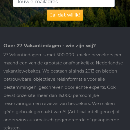
Ja, dat wil ik!
Over 27 Vakantiedagen - wie zijn wij?
27 Vakantiedagen is met 500.000 unieke bezoekers per
maand een van de grootste onafhankelijke Nederlandse
vakantiewebsites. We bestaan al sinds 2013 en bieden
betrouwbare, objectieve reisinformatie voor alle
bestemmingen, geschreven door échte experts. Ook
bevat onze site meer dan 15.000 persoonlijke
reiservaringen en reviews van bezoekers. We maken
géén gebruik gemaakt van AI (Artificial intelligence) of
anderszins automatisch gegenereerde of gekopieerde
teksten.