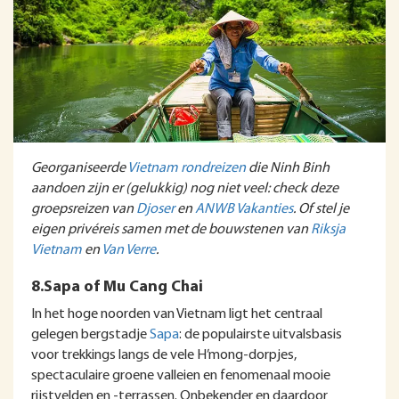
Georganiseerde
Vietnam rondreizen
die Ninh Binh
aandoen zijn er (gelukkig) nog niet veel: check deze
groepsreizen van
Djoser
en
ANWB Vakanties
. Of stel je
eigen privéreis samen met de bouwstenen van
Riksja
Vietnam
en
Van Verre
.
8.Sapa of Mu Cang Chai
In het hoge noorden van Vietnam ligt het centraal
gelegen bergstadje
Sapa
: de populairste uitvalsbasis
voor trekkings langs de vele H’mong-dorpjes,
spectaculaire groene valleien en fenomenaal mooie
rijstvelden en -terrassen. Onbekender en daardoor