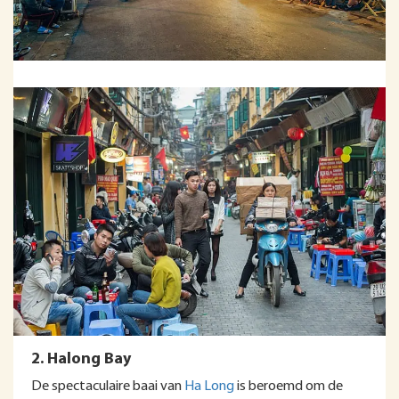
2. Halong Bay
De spectaculaire baai van
Ha Long
is beroemd om de