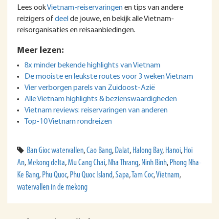
Lees ook
Vietnam-reiservaringen
en tips van andere
reizigers of
deel
de jouwe, en bekijk alle Vietnam-
reisorganisaties en reisaanbiedingen.
Meer lezen:
8x minder bekende highlights van Vietnam
De mooiste en leukste routes voor 3 weken Vietnam
Vier verborgen parels van Zuidoost-Azië
Alle Vietnam highlights & bezienswaardigheden
Vietnam reviews: reiservaringen van anderen
Top-10 Vietnam rondreizen
Ban Gioc watervallen
,
Cao Bang
,
Dalat
,
Halong Bay
,
Hanoi
,
Hoi
An
,
Mekong delta
,
Mu Cang Chai
,
Nha Thrang
,
Ninh Binh
,
Phong Nha-
Ke Bang
,
Phu Quoc
,
Phu Quoc Island
,
Sapa
,
Tam Coc
,
Vietnam
,
watervallen in de mekong