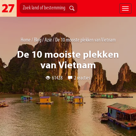
Home
/
Blog
/
Azië
/
De 10 mooiste plekken van Vietnam
De 10 mooiste plekken
van Vietnam
61428
2 reacties