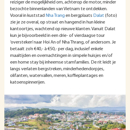
reiziger de mogelijkheid om, achterop de motor, minder
bezochte binnenlanden van Vietnam te ontdekken.
Vooral in kuststad
Nha Trang
en bergplaats
Dalat
(foto)
zie je ze overal, op straat en hangend in hun kleine
kantoortjes, wachtend op nieuwe klanten. Vanuit Dalat
kun je bijvoorbeeld in een drie- of vierdaagse tour
‘oversteken’ naar Hoi An of Nha Thrang, of andersom. Je
betaalt zo’n €40,- à €50,- per dag, inclusief enkele
maaltijden en overnachtingen in simpele huisjes en/of
een home stay bij inheemse stamfamilies. De rit leidt je
langs verlaten bergstreken, minderhedendorpjes,
olifanten, watervallen, meren, koffieplantages en
katoenspinnerijen.