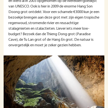
en werd al in 2003 opgenomen op de Werelderfgoedlijst
van UNESCO. Ook is hier in 2009 de enorme Hang Son
Doong grot ontdekt. Voor een schamele €3000 kun je een
bezoekje brengen aan deze grot met zijn eigen tropische
regenwoud, stromende rivier en reusachtige
stalagmieten en stalactieten. Liever iets meer low-
budget? Bezoek dan de Thieng Dong grot (Paradise
Cave), de Tu Lan grot of de Hang En grot. De natuur is
onvergetelijk en moet je zeker gezien hebben.