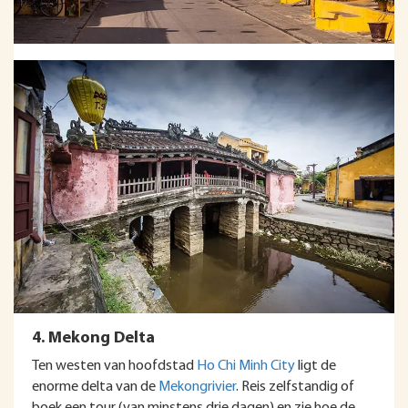
4. Mekong Delta
Ten westen van hoofdstad
Ho Chi Minh City
ligt de
enorme delta van de
Mekongrivier
. Reis zelfstandig of
boek een tour (van minstens drie dagen) en zie hoe de