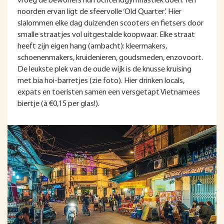
vroeg de bewoners hun ochtendgymnastiek doen. Ten
noorden ervan ligt de sfeervolle ‘Old Quarter’. Hier
slalommen elke dag duizenden scooters en fietsers door
smalle straatjes vol uitgestalde koopwaar. Elke straat
heeft zijn eigen hang (ambacht): kleermakers,
schoenenmakers, kruidenieren, goudsmeden, enzovoort.
De leukste plek van de oude wijk is de knusse kruising
met bia hoi-barretjes (zie foto). Hier drinken locals,
expats en toeristen samen een versgetapt Vietnamees
biertje (à €0,15 per glas!).