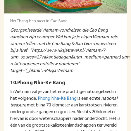
Het Thang Hen meer in Cao Bang.
Georganiseerde Vietnam-rondreizen die Cao Bang
aandoen zijn er amper. Wel kun je je eigen Vietnam-reis
sámenstellen met de Cao Bang & Ban Gioc-bouwsteen
bij a href=”https://www.riksjatravel.nl/vietnam/?
utm_source=27vakantiedagen&utm_medium=partner&utm
rel=”noopener nofollow noreferrer”
target=”_blank”>Riksja Vietnam.
10.Phong Nha-Ke Bang
In Vietnam val je van het ene prachtige natuurgebied in
het volgende.
Phong Nha-Ke Bang
is een echte
national
treasure
met bijna 70 kilometer aan karstrotsen, rivieren,
ondergrondse gangen en grotten. Slechts 20 kilometer
hiervan is door wetenschappers nader onderzocht. Het is
één van de grootste kalksteenlandschappen ter wereld