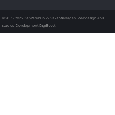
© 2013 - 2026 De Wereld in 27 Vakantiedagen. Webdesign AMT
studios, Development DigiBoost.