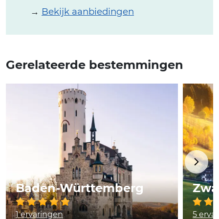
→
Bekijk aanbiedingen
Gerelateerde bestemmingen
Baden-Württemberg
Zwa
1 ervaringen
5 erva