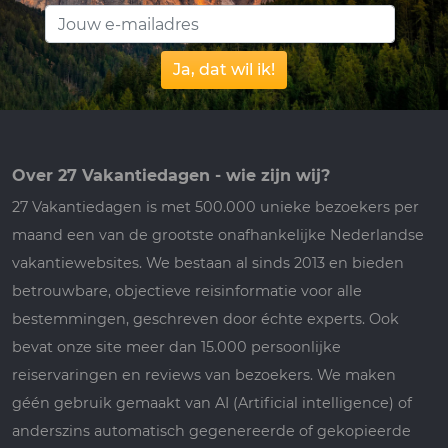
Ja, dat wil ik!
Over 27 Vakantiedagen - wie zijn wij?
27 Vakantiedagen is met 500.000 unieke bezoekers per
maand een van de grootste onafhankelijke Nederlandse
vakantiewebsites. We bestaan al sinds 2013 en bieden
betrouwbare, objectieve reisinformatie voor alle
bestemmingen, geschreven door échte experts. Ook
bevat onze site meer dan 15.000 persoonlijke
reiservaringen en reviews van bezoekers. We maken
géén gebruik gemaakt van AI (Artificial intelligence) of
anderszins automatisch gegenereerde of gekopieerde