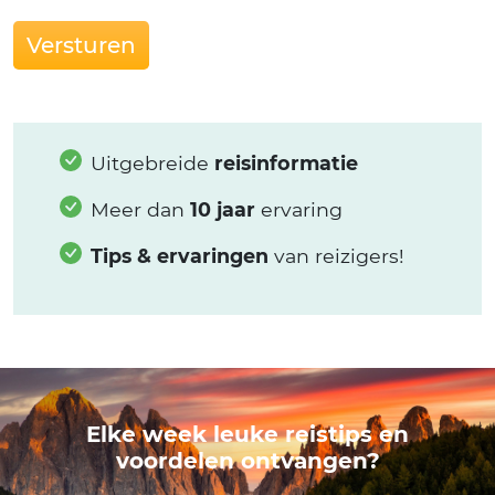
Versturen
Uitgebreide
reisinformatie
Meer dan
10 jaar
ervaring
Tips & ervaringen
van reizigers!
Elke week leuke reistips en
voordelen ontvangen?