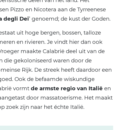
eristische delen van het land. Het
ssen Pizzo en Nicotera aan de Tyrreenese
a degli Dei
’ genoemd; de kust der Goden.
staat uit hoge bergen, bossen, talloze
ren en rivieren. Je vindt hier dan ook
Vroeger maakte Calabrië deel uit van de
en die gekoloniseerd waren door de
meinse Rijk. De streek heeft daardoor een
erfgoed. Ook de befaamde wiskundige
abrië vormt
de armste regio van Italië
en
s aangetast door massatoerisme. Het maakt
p zoek zijn naar het échte Italië.