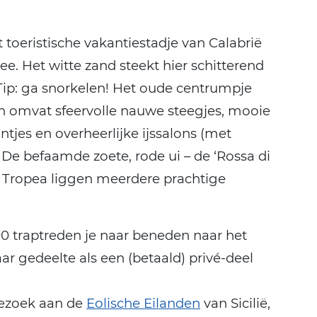
 toeristische vakantiestadje van Calabrië
zee. Het witte zand steekt hier schitterend
 Tip: ga snorkelen! Het oude centrumpje
en omvat sfeervolle nauwe steegjes, mooie
antjes en overheerlijke ijssalons (met
. De befaamde zoete, rode ui – de ‘Rossa di
j Tropea liggen meerdere prachtige
0 traptreden je naar beneden naar het
r gedeelte als een (betaald) privé-deel
 bezoek aan de
Eolische Eilanden
van Sicilië,