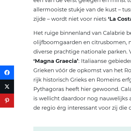
een van de verst gelegen en minst to
allermooiste stukje van de kust – tu
zijde – wordt niet voor niets
‘La Cost
Het ruige binnenland van Calabrië be
olijfboomgaarden en citrusbomen, me
diverse prachtige nationale parken. 
‘Magna Graecia’
: Italiaanse gebied
Grieken vóór de opkomst van het Ro
rijk historisch Grieks en Romeins 
Pythagoras heeft hier gewoond. Cal
is wellicht daardoor nog nauwelijk
de regio érg interessant voor zij die o