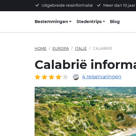
Uitgebreide reisinformatie
Meer dan 10 jaar
Bestemmingen
Stedentrips
Blog
HOME
EUROPA
ITALIË
CALABRIË
Calabrië informa
4 reiservaringen