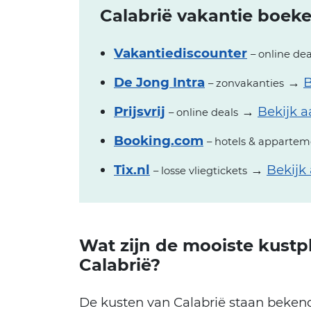
Calabrië vakantie boeke
Vakantiediscounter
– online dea
De Jong Intra
→
B
– zonvakanties
Prijsvrij
→
Bekijk 
– online deals
Booking.com
– hotels & apparte
Tix.nl
→
Bekijk
– losse vliegtickets
Wat zijn de mooiste kustp
Calabrië?
De kusten van Calabrië staan bekend