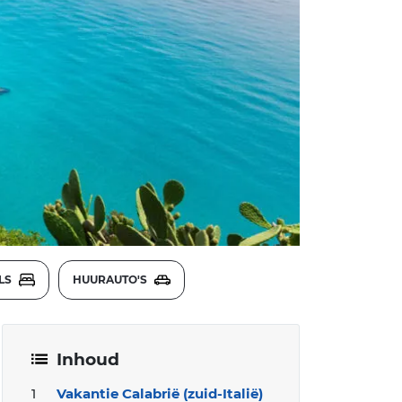
LS
HUURAUTO'S
Inhoud
Vakantie Calabrië (zuid-Italië)