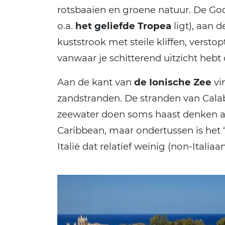
rotsbaaien en groene natuur. De Go
o.a.
het geliefde Tropea
ligt), aan d
kuststrook met steile kliffen, verst
vanwaar je schitterend uitzicht hebt
Aan de kant van
de Ionische Zee
vi
zandstranden. De stranden van Calab
zeewater doen soms haast denken aa
Caribbean, maar ondertussen is het ‘
Italië dat relatief weinig (non-Italiaan