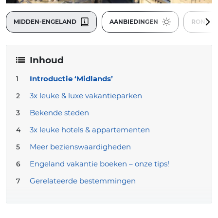
MIDDEN-ENGELAND
AANBIEDINGEN
RONDRE
Inhoud
Introductie ‘Midlands’
3x leuke & luxe vakantieparken
Bekende steden
3x leuke hotels & appartementen
Meer bezienswaardigheden
Engeland vakantie boeken – onze tips!
Gerelateerde bestemmingen