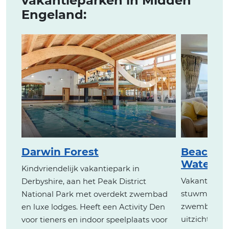
vakantieparken in Midden
Engeland:
Darwin Forest
Beach Pa
Watersi
Kindvriendelijk vakantiepark in
Vakantiepark
Derbyshire, aan het Peak District
stuwmeer va
National Park met overdekt zwembad
zwembad. L
en luxe lodges. Heeft een Activity Den
uitzicht op h
voor tieners en indoor speelplaats voor