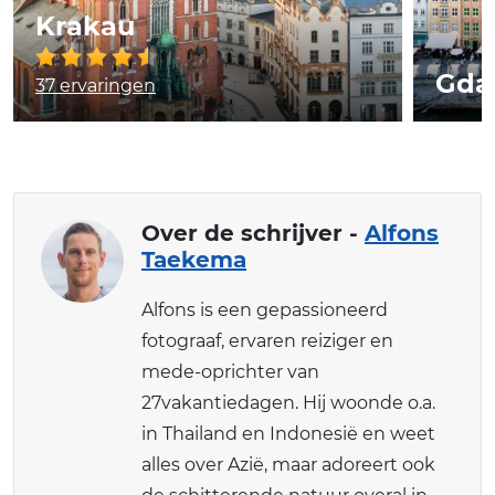
Krakau
Gda
37 ervaringen
Over de schrijver -
Alfons
Taekema
Alfons is een gepassioneerd
fotograaf, ervaren reiziger en
mede-oprichter van
27vakantiedagen. Hij woonde o.a.
in Thailand en Indonesië en weet
alles over Azië, maar adoreert ook