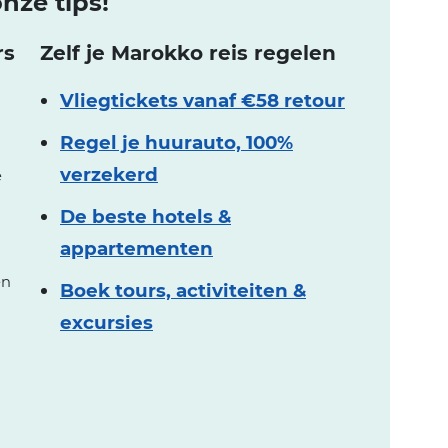
nze tips!
rs
Zelf je Marokko reis regelen
Vliegtickets vanaf €58 retour
Regel je huurauto, 100%
verzekerd
e
De beste hotels &
appartementen
en
Boek tours, activiteiten &
excursies