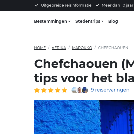
Uitgebreide reisinformatie
Meer dan 10 jaar
Bestemmingen
Stedentrips
Blog
HOME
AFRIKA
MAROKKO
CHEFCHAOUEN
Chefchaouen (M
tips voor het bl
9 reiservaringen