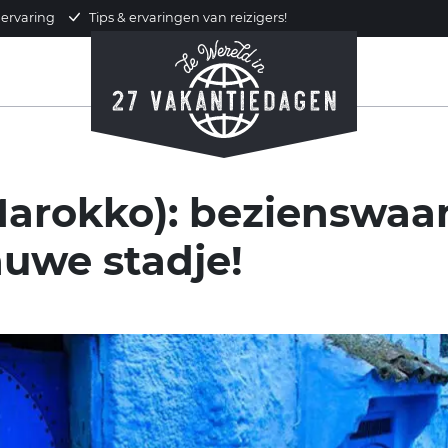
 ervaring
Tips & ervaringen van reizigers!
arokko): bezienswaa
auwe stadje!