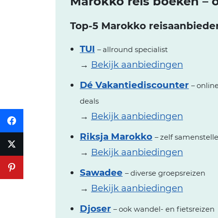
Marokko reis boeken – o
Top-5 Marokko reisaanbiede
TUI
– allround specialist
→
Bekijk aanbiedingen
Dé Vakantiediscounter
– onlin
deals
→
Bekijk aanbiedingen
Riksja Marokko
– zelf samenstell
→
Bekijk aanbiedingen
Sawadee
– diverse groepsreizen
→
Bekijk aanbiedingen
Djoser
– ook wandel- en fietsreizen