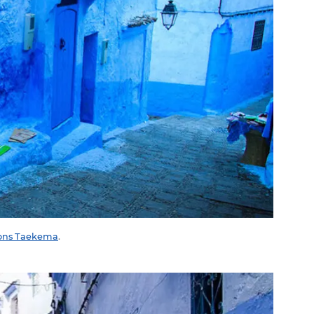
ons Taekema
.