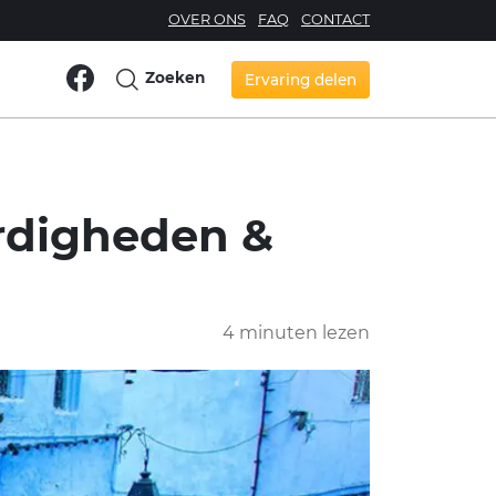
OVER ONS
FAQ
CONTACT
Zoeken
Ervaring delen
rdigheden &
4 minuten lezen